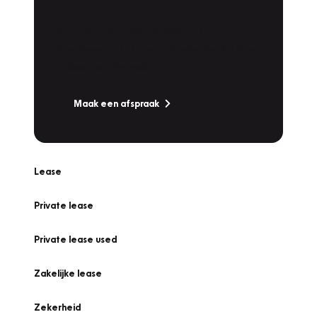
Werkplaatsafspraak
Is uw auto toe aan Onderhoud,
Bandenwissel of een Vakantiecheck? Plan
online een afspraak!
Maak een afspraak
Lease
Private lease
Private lease used
Zakelijke lease
Zekerheid