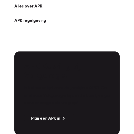
Alles over APK
APK regelgeving
APK Keuring bij
Vakgarage!
Is het weer tijd voor de jaarlijkse APK? Ga
snel naar Vakgarage bij u in de buurt, en ga
zonder zorgen de weg op!
Plan een APK in