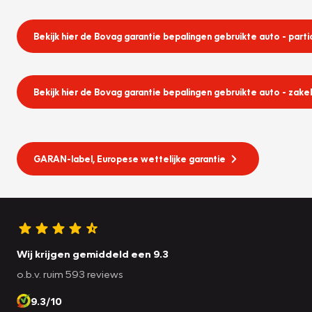
Bekijk hier de Bovag garantie bepalingen gebruikte auto - partic
Bekijk hier de Bovag garantie bepalingen gebruikte auto - zakel
GARAN-label, Europese wettelijke garantie
Wij krijgen gemiddeld een 9.3
o.b.v. ruim 593 reviews
9.3/10