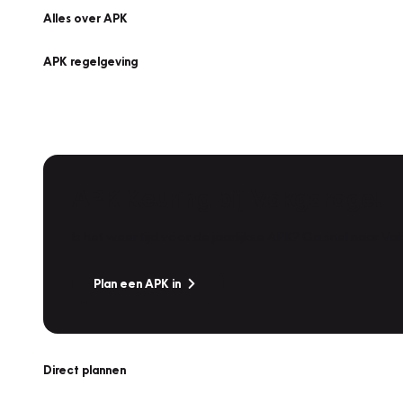
Alles over APK
APK regelgeving
APK Keuring bij Vakgarage!
Is het weer tijd voor de jaarlijkse APK? Ga snel naar V
Plan een APK in
Direct plannen