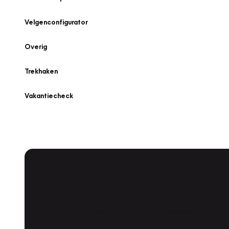
Velgenconfigurator
Overig
Trekhaken
Vakantiecheck
Plan een
Werkplaatsafspraak
Is uw auto toe aan Onderhoud, Bandenwissel of een Va