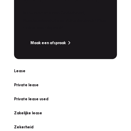
Werkplaatsafspraak
Is uw auto toe aan Onderhoud,
Bandenwissel of een Vakantiecheck? Plan
online een afspraak!
Maak een afspraak
Lease
Private lease
Private lease used
Zakelijke lease
Zekerheid