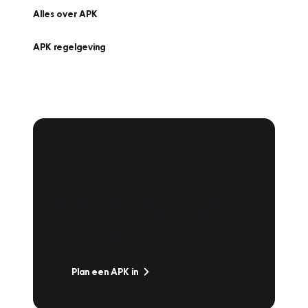
Alles over APK
APK regelgeving
APK Keuring bij
Vakgarage!
Is het weer tijd voor de jaarlijkse APK? Ga
snel naar Vakgarage bij u in de buurt, en ga
zonder zorgen de weg op!
Plan een APK in