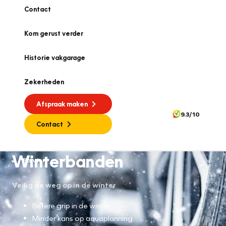
Contact
Kom gerust verder
Historie vakgarage
Zekerheden
Afspraak maken
9.3/10
Contact
Winterbanden
Banden
Veilig de weg op in de winter
Betere grip in de winter
Minder kans op aquaplanning