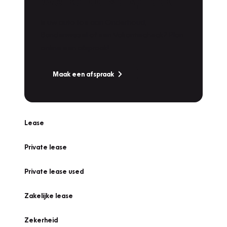
Werkplaatsafspraak
Is uw auto toe aan Onderhoud,
Bandenwissel of een Vakantiecheck? Plan
online een afspraak!
Maak een afspraak
Lease
Private lease
Private lease used
Zakelijke lease
Zekerheid