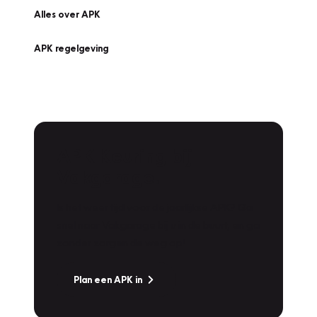
Alles over APK
APK regelgeving
APK Keuring bij
Vakgarage!
Is het weer tijd voor de jaarlijkse APK? Ga
snel naar Vakgarage bij u in de buurt, en ga
zonder zorgen de weg op!
Plan een APK in