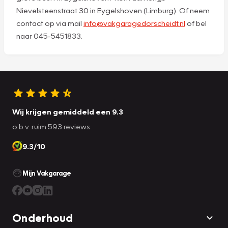
Nievelsteenstraat 30 in Eygelshoven (Limburg). Of neem
contact op via mail
info@vakgaragedorscheidt.nl
of bel
naar 045-5451833.
Wij krijgen gemiddeld een 9.3
o.b.v. ruim 593 reviews
9.3/10
Mijn Vakgarage
Onderhoud