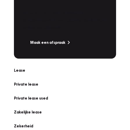
Werkplaatsafspraak
Is uw auto toe aan Onderhoud,
Bandenwissel of een Vakantiecheck? Plan
online een afspraak!
Maak een afspraak
Lease
Private lease
Private lease used
Zakelijke lease
Zekerheid