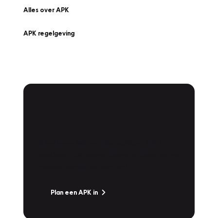
Alles over APK
APK regelgeving
APK Keuring bij
Vakgarage!
Is het weer tijd voor de jaarlijkse APK? Ga
snel naar Vakgarage bij u in de buurt, en ga
zonder zorgen de weg op!
Plan een APK in