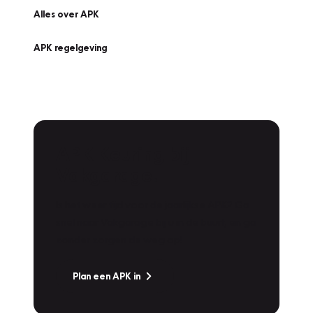
Alles over APK
APK regelgeving
APK Keuring bij
Vakgarage!
Is het weer tijd voor de jaarlijkse APK? Ga
snel naar Vakgarage bij u in de buurt, en ga
zonder zorgen de weg op!
Plan een APK in