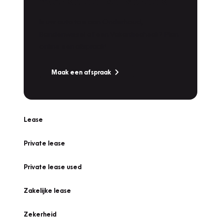
Werkplaatsafspraak
Is uw auto toe aan Onderhoud,
Bandenwissel of een Vakantiecheck? Plan
online een afspraak!
Maak een afspraak
Lease
Private lease
Private lease used
Zakelijke lease
Zekerheid