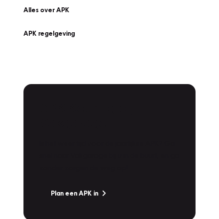
Alles over APK
APK regelgeving
APK Keuring bij
Vakgarage!
Is het weer tijd voor de jaarlijkse APK? Ga
snel naar Vakgarage bij u in de buurt, en ga
zonder zorgen de weg op!
Plan een APK in