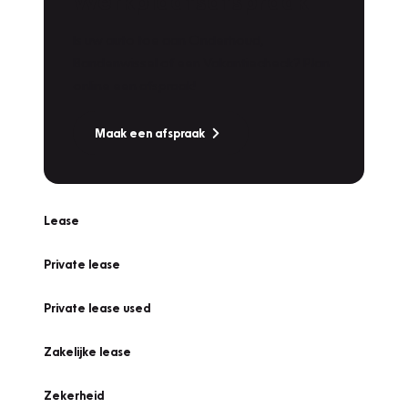
Werkplaatsafspraak
Is uw auto toe aan Onderhoud,
Bandenwissel of een Vakantiecheck? Plan
online een afspraak!
Maak een afspraak
Lease
Private lease
Private lease used
Zakelijke lease
Zekerheid