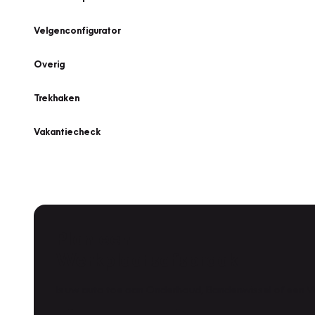
Velgenconfigurator
Overig
Trekhaken
Vakantiecheck
Plan een
Werkplaatsafspraak
Is uw auto toe aan Onderhoud, Bandenwissel of een Va