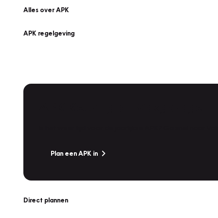
Alles over APK
APK regelgeving
APK Keuring bij Vakgarage!
Is het weer tijd voor de jaarlijkse APK? Ga snel naar V
Plan een APK in
Direct plannen