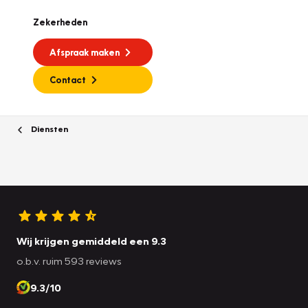
Zekerheden
Afspraak maken
Contact
Diensten
Wij krijgen gemiddeld een 9.3
o.b.v. ruim 593 reviews
9.3/10